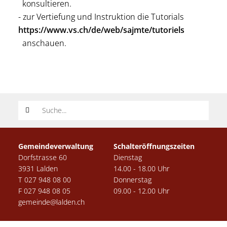
konsultieren.
- zur Vertiefung und Instruktion die Tutorials
https://www.vs.ch/de/web/sajmte/tutoriels
anschauen.
Suchwort
Gemeindeverwaltung
Schalteröffnungszeiten
Dorfstrasse 60
Dienstag
3931 Lalden
14.00 - 18.00 Uhr
T 027 948 08 00
Donnerstag
F 027 948 08 05
09.00 - 12.00 Uhr
gemeinde@lalden.ch