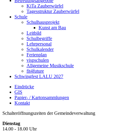
Betreuungsangebote
KiTa Zauberwürfel
Tagesstruktur Zauberwürfel
Schule
Schulhausprojekt
Kunst am Bau
Leitbild
Schulbegriffe
Lehrpersonal
Schulkalender
Ferienplan
vispschulen
Allgemeine Musikschule
fit4future
Schwingfest LALU 2027
Eindrücke
GIS
Papier- / Kartonsammlungen
Kontakt
Schalteröffnungszeiten der Gemeindeverwaltung
Dienstag
14.00 - 18.00 Uhr