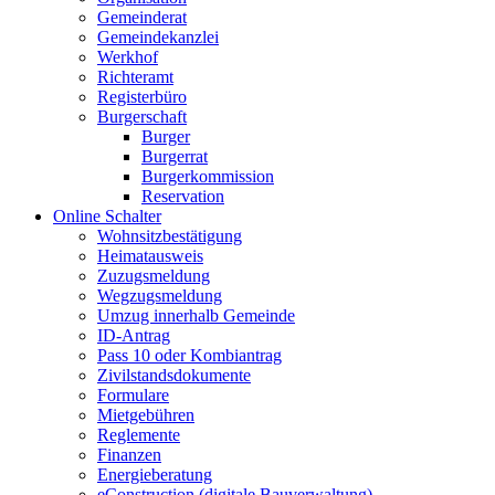
Gemeinderat
Gemeindekanzlei
Werkhof
Richteramt
Registerbüro
Burgerschaft
Burger
Burgerrat
Burgerkommission
Reservation
Online Schalter
Wohnsitzbestätigung
Heimatausweis
Zuzugsmeldung
Wegzugsmeldung
Umzug innerhalb Gemeinde
ID-Antrag
Pass 10 oder Kombiantrag
Zivilstandsdokumente
Formulare
Mietgebühren
Reglemente
Finanzen
Energieberatung
eConstruction (digitale Bauverwaltung)