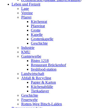
Leben und Freizeit
Lage
Vereine
Pfarrei
Kirchenrat
Pfarreirat
Grotte
Kapelle
Grottenkapelle
Geschichte
Industrie
KMU
Gastgewerbe
Bistro 1218
Restaurant Brückenhof
freshfood-station
Landwirtschaft
Abfall & Recycling
Papier & Karton
Küchenabfälle
Tierkadaver
Geschichte
Feuerwehr
Rotten-Weg Bitsch-Lalden