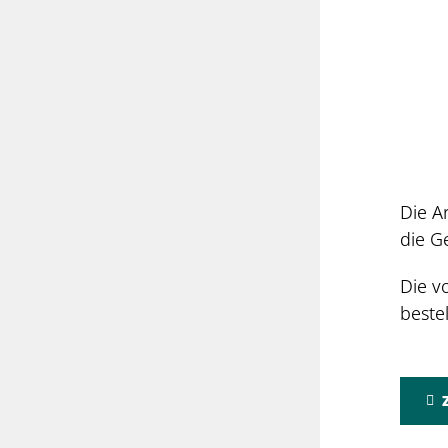
Die A
die G
Die v
beste