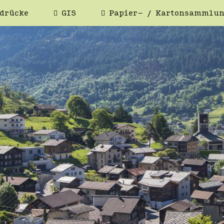
drücke
GIS
Papier- / Kartonsammlu
NSITZBESTÄTIGUNG
HEIMATAUS