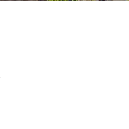
R
WEIS