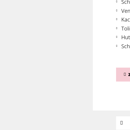
Sch
Ven
Kac
Tol
Hut
Sch
Suchw