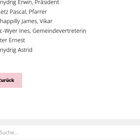
nydrig Erwin, Präsident
etz Pascal, Pfarrer
happilly James, Vikar
ic-Wyer Ines, Gemeindevertreterin
ter Ernest
nydrig Astrid
Zurück
ort