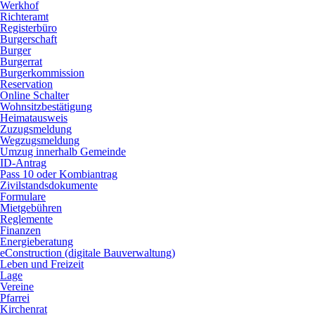
Werkhof
Richteramt
Registerbüro
Burgerschaft
Burger
Burgerrat
Burgerkommission
Reservation
Online Schalter
Wohnsitzbestätigung
Heimatausweis
Zuzugsmeldung
Wegzugsmeldung
Umzug innerhalb Gemeinde
ID-Antrag
Pass 10 oder Kombiantrag
Zivilstandsdokumente
Formulare
Mietgebühren
Reglemente
Finanzen
Energieberatung
eConstruction (digitale Bauverwaltung)
Leben und Freizeit
Lage
Vereine
Pfarrei
Kirchenrat