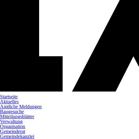
Startseite
Aktuelles
Amtliche Meldungen
Baugesuche
Mitteilungsblätter
Verwaltung
Organisation
Gemeinderat
Gemeindekanzlei