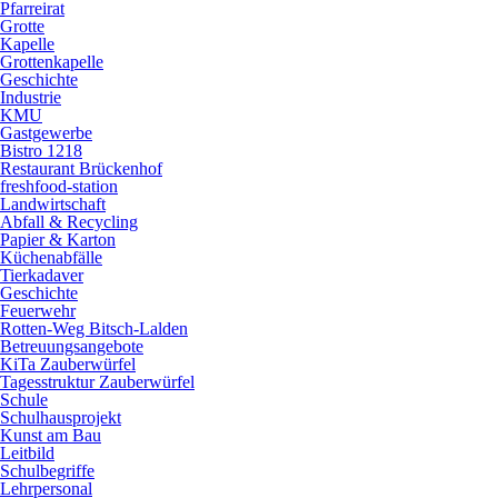
Pfarreirat
Grotte
Kapelle
Grottenkapelle
Geschichte
Industrie
KMU
Gastgewerbe
Bistro 1218
Restaurant Brückenhof
freshfood-station
Landwirtschaft
Abfall & Recycling
Papier & Karton
Küchenabfälle
Tierkadaver
Geschichte
Feuerwehr
Rotten-Weg Bitsch-Lalden
Betreuungsangebote
KiTa Zauberwürfel
Tagesstruktur Zauberwürfel
Schule
Schulhausprojekt
Kunst am Bau
Leitbild
Schulbegriffe
Lehrpersonal